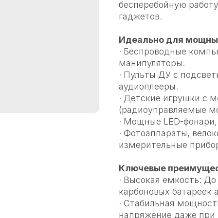
бесперебойную работу
гаджетов.
Идеально для мощных
· Беспроводные компь
манипуляторы.
· Пульты ДУ с подсвет
аудиоплееры.
· Детские игрушки с 
(радиоуправляемые мо
· Мощные LED-фонари,
· Фотоаппараты, вело
измерительные прибо
Ключевые преимущес
· Высокая емкость: До
карбоновых батареек 
· Стабильная мощност
напряжение даже при 